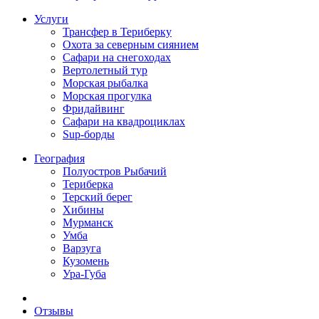
Услуги
Трансфер в Териберку
Охота за северным сиянием
Сафари на снегоходах
Вертолетный тур
Морская рыбалка
Морская прогулка
Фридайвинг
Сафари на квадроциклах
Sup-борды
География
Полуостров Рыбачий
Териберка
Терский берег
Хибины
Мурманск
Умба
Варзуга
Кузомень
Ура-Губа
Отзывы