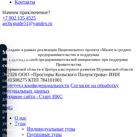
Контакты
Начнем приключение?
+7 902 135 4525
arcticguide51@yandex.ru
Создано в рамках реализации Национального проекта «Малое и среднее
Мы
предпринимательство и поддержка
используем
индивидуальной предпринимательской инициативы» при поддержке
cookie
Правительства
Мурманской области и Центра кластерного развития Мурманской области
© 2026
ООО «Просторы Кольского Полуострова»
ИНН
Этот
7841508275
КПП 784101001
сайт
Политика конфиденциальности
Согласие на обработку
использует
персональных данных
cookie
Создание сайта - Старт ИКС
для
корректной
ENG
работы
и
О нас
Туры
улучшения
Индивидуальные туры
сервиса.
Групповые туры
Продолжая