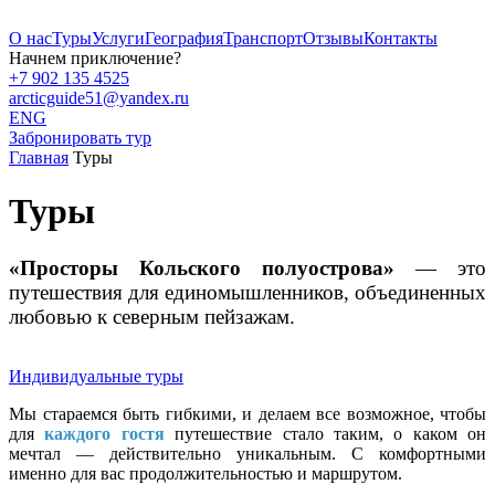
О нас
Туры
Услуги
География
Транспорт
Отзывы
Контакты
Начнем приключение?
+7 902 135 4525
arcticguide51@yandex.ru
ENG
Забронировать тур
Главная
Туры
Туры
«Просторы Кольского полуострова»
— это
путешествия для единомышленников, объединенных
любовью к северным пейзажам.
Индивидуальные туры
Мы стараемся быть гибкими, и делаем все возможное, чтобы
для
каждого гостя
путешествие стало таким, о каком он
мечтал — действительно уникальным. С комфортными
именно для вас продолжительностью и маршрутом.